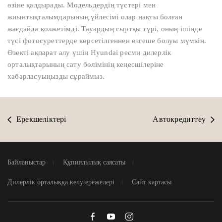
өзіне қалдырады. Модельдердің түстері мен
жиынтықталымдарының үйлесімі олар нақты болған
жағдайда қолжетімді. Тауардың сыртқы түрі, оның ішінде
түсі фотосуреттерде көрсетілгеннен өзгеше болуы мүмкін.
Өзекті ақпарат алу үшін Hyundai ресми дилерлік
орталықтарының сату бөлімінің кеңесшілеріне
хабарласуыңызды сұраймыз.
Ерекшеліктері
Автокредиттеу
Байланыстар
Құпиялылық саясаты
Дилерлік орталыққа келу ережелері
Сайт картасы