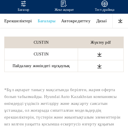
Бағалар
Жеке ақпарат
Тест-драйвқа
CUSTIN
Ерекшеліктері
Бағалары
Автокредиттеу
Дизайн
Өнімді
CUSTIN
Жүктеу pdf
CUSTIN
Пайдалану жөніндегі нұсқаулық
*Бұл ақпарат танысу мақсатында берілген, жария оферта
болып табылмайды. Hyundai Auto Kazakhstan компаниясы
өнімдерді үздіксіз жетілдіру және жақсарту саясатын
ұстанады, ол жоғарыда сипатталған модельдердің
ерекшеліктерін, түстерін және жиынтықталым элементтерін
кез келген уақытта қосымша ескертусіз өзгерту құқығын