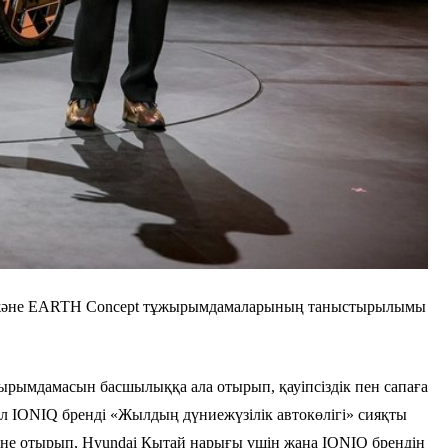
ept және EARTH Concept тұжырымдамаларының таныстырылымы
жырымдамасын басшылыққа ала отырып, қауіпсіздік пен сапаға
ал IONIQ бренді «Жылдың дүниежүзілік автокөлігі» сияқты
йене отырып, Hyundai Қытай нарығы үшін жаңа IONIQ брендін