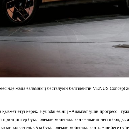
көрмесінде жаңа ғаламның басталуын белгілейтін VENUS Conc
 қызмет етуі керек. Hyundai өзінің «Адамзат үшін прогресс» тұ
л принциптер бүкіл әлемде мойындалған сенімнің негізі болды, 
ылығын көрсетеді. Осы бүкіл әлемде мойындалған тәжірибеге сү