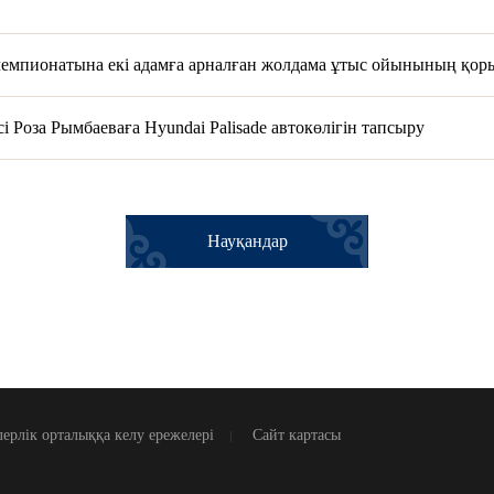
емпионатына екі адамға арналған жолдама ұтыс ойынының қо
і Роза Рымбаеваға Hyundai Palisade автокөлігін тапсыру
Науқандар
ерлік орталыққа келу ережелері
Сайт картасы