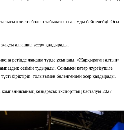
орталығы клиент болып табылатын ғаламды бейнелейді. Осы
те жақсы алғашқы әсер» қалдырады.
икона ретінде жаңаша түрде ұсынады. «Жарқыраған алтын»
ғампаздық сезімін тудырады. Сонымен қатар жүргізушіге
үсті біріктіріп, толығымен бөленгендей әсер қалдырады.
 компаниясының көзқарасы: экспорттың басталуы 2027