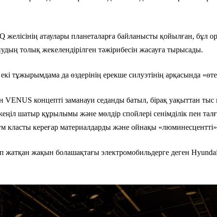
Q желісінің атаулары планеталарға байланысты қойылған, бұл 
нудың толық жекелендірілген тәжірибесін жасауға тырысады.
 екі тұжырымдама да өздерінің ерекше силуэтінің арқасында «ө
 VENUS концепті заманауи седанды батыл, бірақ уақыттан тыс 
 жеңіл шатыр құрылымы және мөлдір спойлері сенімділік пен тал
 класты кереғар материалдарды және ойнақы «люминесцентті» т
жатқан жақын болашақтағы электромобильдерге деген Hyundai