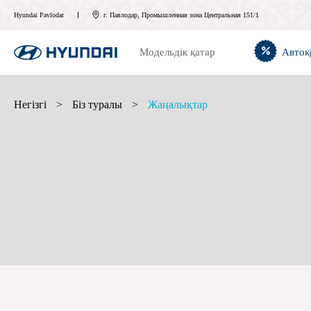
Hyundai Pavlodar
г. Павлодар, Промышленная зона Центральная 151/1
Модельдік қатар
Авток
Негізгі
>
Біз туралы
>
Жаңалықтар