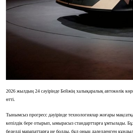
2026 жылдың 24 сәуірінде Бейжің халықаралық автокөлік 
өтті.
Тынымсыз прогресс дәуірінде технологиялар жоғары мақсатқа
кепілдік бере отырып, ымырасыз стандарттарға ұмтылады. Бұ
беделді марапаттарға ие болды, бұл оның дәлелденген құнд