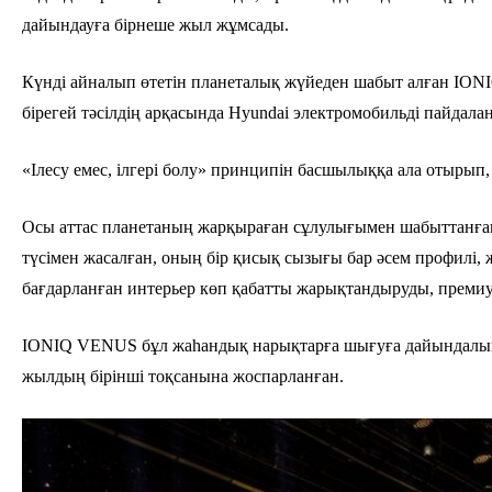
дайындауға бірнеше жыл жұмсады.
Күнді айналып өтетін планеталық жүйеден шабыт алған IONI
бірегей тәсілдің арқасында Hyundai электромобильді пайдала
«Ілесу емес, ілгері болу» принципін басшылыққа ала отырып,
Осы аттас планетаның жарқыраған сұлулығымен шабыттанған
түсімен жасалған, оның бір қисық сызығы бар әсем профилі,
бағдарланған интерьер көп қабатты жарықтандыруды, премиум
IONIQ VENUS бұл жаһандық нарықтарға шығуға дайындалып 
жылдың бірінші тоқсанына жоспарланған.