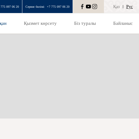
Қаз
Рус
 775 097 06 20
Сервис бөлімі:
+7 775 097 06 20
қан
Қызмет көрсету
Біз туралы
Байланыс