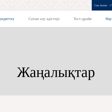
Сату бөлімі:
+7
редиттеу
Сатып алу әдістері
Тест-драйв
Нау
Жаңалықтар