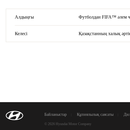
Алдыңғы
Футболдан FIFA™ әлем ч
Келесі
Қазақстанның халық әртіс
Байланыстар
Құпиялылық саясаты
Дил
© 2026 Hyundai Motor Company