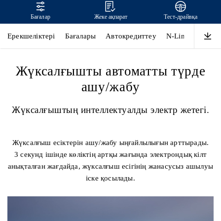
Бағалар
Жеке ақпарат
Тест-драйвқа
SONATA
Ерекшеліктері
Бағалары
Автокредиттеу
N-Line
Дизай
Жүксалғышты автоматты түрде
ашу/жабу
Жүксалғыштың интеллектуалды электр жетегі.
Жүксалғыш есіктерін ашу/жабу ыңғайлылығын арттырады.
3 секунд ішінде көліктің артқы жағында электрондық кілт
анықталған жағдайда, жүксалғыш есігінің жанасусыз ашылуы
іске қосылады.