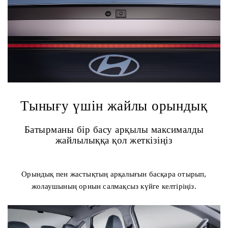
Тынығу үшін жайлы орындық
Батырманы бір басу арқылы максималды
жайлылыққа қол жеткізіңіз
Орындық пен жастықтың арқалығын басқара отырып,
жолаушының орнын салмақсыз күйге келтіріңіз.