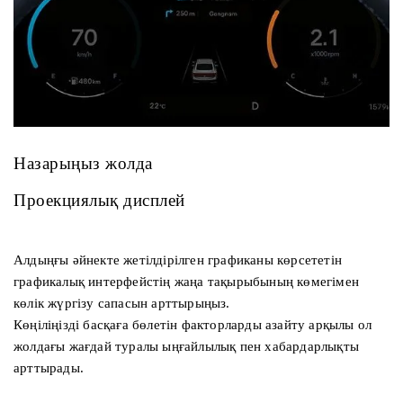
Назарыңыз жолда
Проекциялық дисплей
Алдыңғы әйнекте жетілдірілген графиканы көрсететін
графикалық интерфейстің жаңа тақырыбының көмегімен
көлік жүргізу сапасын арттырыңыз.
Көңіліңізді басқаға бөлетін факторларды азайту арқылы ол
жолдағы жағдай туралы ыңғайлылық пен хабардарлықты
арттырады.