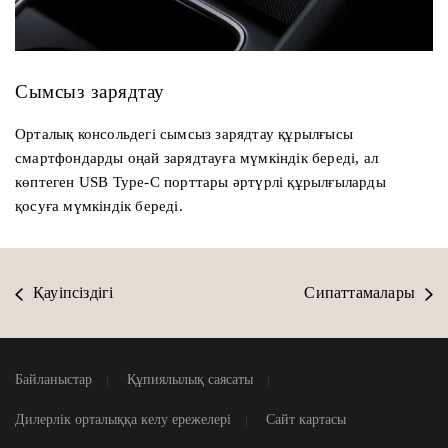
Сымсыз зарядтау
Орталық консольдегі сымсыз зарядтау құрылғысы
смартфондарды оңай зарядтауға мүмкіндік береді, ал
көптеген USB Type-C порттары әртүрлі құрылғыларды
қосуға мүмкіндік береді.
Қауіпсіздігі
Сипаттамалары
Байланыстар
Құпиялылық саясаты
Дилерлік орталыққа келу ережелері
Сайт картасы