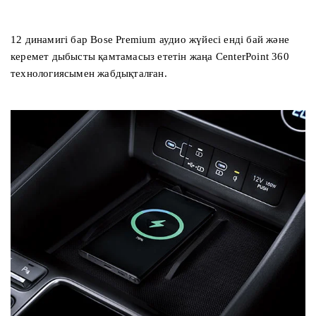
12 динамигі бар Bose Premium аудио жүйесі енді бай және
керемет дыбысты қамтамасыз ететін жаңа CenterPoint 360
технологиясымен жабдықталған.