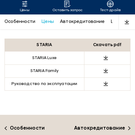
Цены
Оставить запрос
Тест-драйв
STARIA
Особенности
Цены
Автокредитование
LUXE
Пр
STARIA
Скачать pdf
STARIA Luxe
STARIA Family
Руководство по эксплуатации
Особенности
Автокредитование